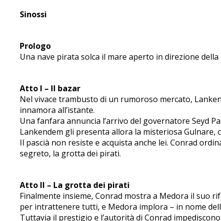
Sinossi
Prologo
Una nave pirata solca il mare aperto in direzione dell
Atto I – Il bazar
Nel vivace trambusto di un rumoroso mercato, Lanken
innamora all’istante.
Una fanfara annuncia l’arrivo del governatore Seyd Pasc
Lankendem gli presenta allora la misteriosa Gulnare, 
Il pascià non resiste e acquista anche lei. Conrad ordin
segreto, la grotta dei pirati.
Atto II – La grotta dei pirati
Finalmente insieme, Conrad mostra a Medora il suo rifu
per intrattenere tutti, e Medora implora – in nome dell’a
Tuttavia il prestigio e l’autorità di Conrad impediscono