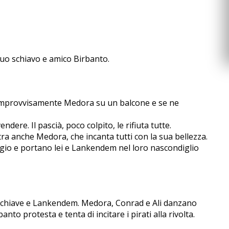
suo schiavo e amico Birbanto.
improvvisamente Medora su un balcone e se ne
re. Il pascià, poco colpito, le rifiuta tutte.
a anche Medora, che incanta tutti con la sua bellezza.
laggio e portano lei e Lankendem nel loro nascondiglio
le schiave e Lankendem. Medora, Conrad e Ali danzano
to protesta e tenta di incitare i pirati alla rivolta.