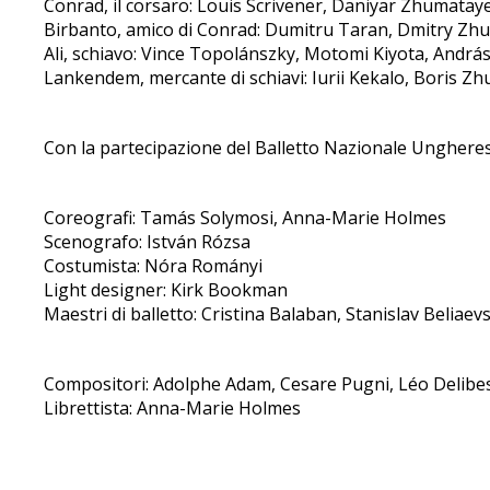
Conrad, il corsaro: Louis Scrivener, Daniyar Zhumatay
Birbanto, amico di Conrad: Dumitru Taran, Dmitry Z
Ali, schiavo: Vince Topolánszky, Motomi Kiyota, András
Lankendem, mercante di schiavi: Iurii Kekalo, Boris Zhu
Con la partecipazione del Balletto Nazionale Ungherese
Coreografi: Tamás Solymosi, Anna-Marie Holmes
Scenografo: István Rózsa
Costumista: Nóra Rományi
Light designer: Kirk Bookman
Maestri di balletto: Cristina Balaban, Stanislav Beliae
Compositori: Adolphe Adam, Cesare Pugni, Léo Delibes
Librettista: Anna-Marie Holmes