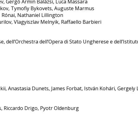
ev, Gergő Ármin Balázsi, Luca Massara
hukov, Tymofiy Bykovets, Auguste Marmus
 Rónai, Nathaniel Lillington
rilov, Vlagyiszlav Melnyik, Raffaello Barbieri
, dell’Orchestra dell’Opera di Stato Ungherese e dell’Istit
vskii, Anastasia Dunets, James Forbat, István Kohári, Gergely
, Riccardo Drigo, Pyotr Oldenburg