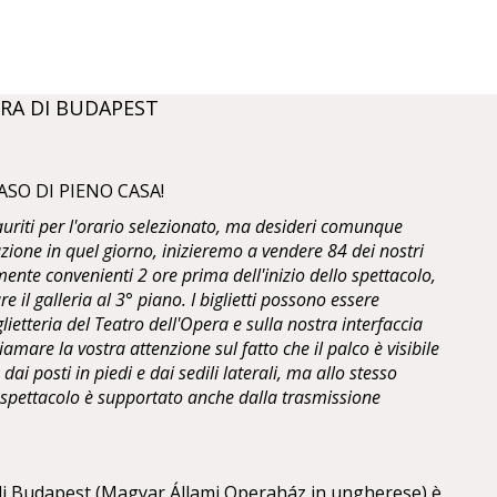
RA DI BUDAPEST
ASO DI PIENO CASA!
sauriti per l'orario selezionato, ma desideri comunque
zione in quel giorno, inizieremo a vendere 84 dei nostri
ente convenienti 2 ore prima dell'inizio dello spettacolo,
are il galleria al 3° piano. I biglietti possono essere
glietteria del Teatro dell'Opera e sulla nostra interfaccia
mare la vostra attenzione sul fatto che il palco è visibile
dai posti in piedi e dai sedili laterali, ma allo stesso
o spettacolo è supportato anche dalla trasmissione
 di Budapest (Magyar Állami Operaház in ungherese) è