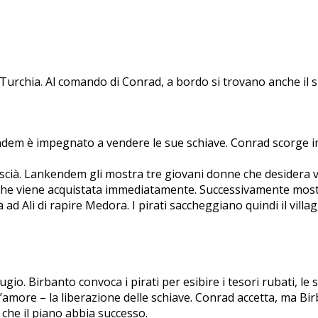
a Turchia. Al comando di Conrad, a bordo si trovano anche il 
dem è impegnato a vendere le sue schiave. Conrad scorge 
ià. Lankendem gli mostra tre giovani donne che desidera vende
che viene acquistata immediatamente. Successivamente mostr
a ad Ali di rapire Medora. I pirati saccheggiano quindi il vil
gio. Birbanto convoca i pirati per esibire i tesori rubati, 
more – la liberazione delle schiave. Conrad accetta, ma Birban
 che il piano abbia successo.