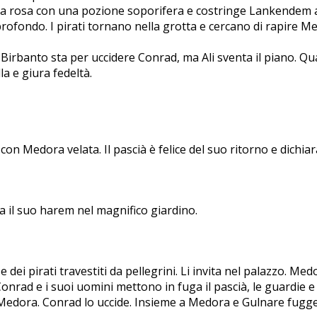
a rosa con una pozione soporifera e costringe Lankendem a 
rofondo. I pirati tornano nella grotta e cercano di rapire M
rbanto sta per uccidere Conrad, ma Ali sventa il piano. Quan
a e giura fedeltà.
n Medora velata. Il pascià è felice del suo ritorno e dichiara
na il suo harem nel magnifico giardino.
 e dei pirati travestiti da pellegrini. Li invita nel palazzo. M
s. Conrad e i suoi uomini mettono in fuga il pascià, le guardi
dora. Conrad lo uccide. Insieme a Medora e Gulnare fugge v