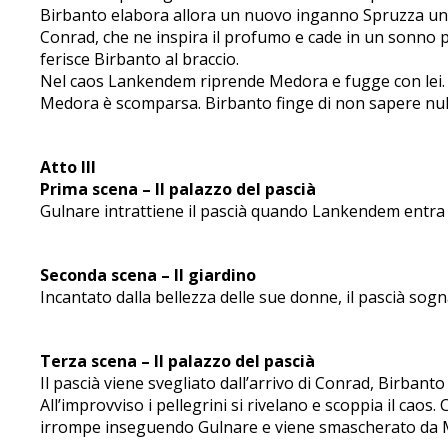
Birbanto elabora allora un nuovo inganno Spruzza un
Conrad, che ne inspira il profumo e cade in un sonno p
ferisce Birbanto al braccio.
Nel caos Lankendem riprende Medora e fugge con lei. Bi
Medora è scomparsa. Birbanto finge di non sapere null
Atto III
Prima scena – Il palazzo del pascià
Gulnare intrattiene il pascià quando Lankendem entra co
Seconda scena – Il giardino
Incantato dalla bellezza delle sue donne, il pascià sog
Terza scena – Il palazzo del pascià
Il pascià viene svegliato dall’arrivo di Conrad, Birbanto
All’improvviso i pellegrini si rivelano e scoppia il cao
irrompe inseguendo Gulnare e viene smascherato da Me