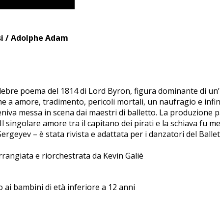
si / Adolphe Adam
elebre poema del 1814 di Lord Byron, figura dominante di un’i
he a amore, tradimento, pericoli mortali, un naufragio e infi
eniva messa in scena dai maestri di balletto. La produzione 
o. Il singolare amore tra il capitano dei pirati e la schiava f
Sergeyev – è stata rivista e adattata per i danzatori del B
rangiata e riorchestrata da Kevin Galiè
 ai bambini di età inferiore a 12 anni