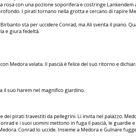
a rosa con una pozione soporifera e costringe Lankendem a 
rofondo. I pirati tornano nella grotta e cercano di rapire M
rbanto sta per uccidere Conrad, ma Ali sventa il piano. Quan
a e giura fedeltà.
n Medora velata. Il pascià è felice del suo ritorno e dichiara
na il suo harem nel magnifico giardino.
 e dei pirati travestiti da pellegrini. Li invita nel palazzo. M
s. Conrad e i suoi uomini mettono in fuga il pascià, le guardi
dora. Conrad lo uccide. Insieme a Medora e Gulnare fugge v