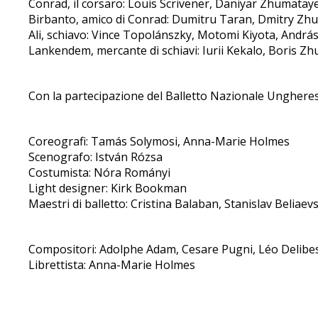
Conrad, il corsaro: Louis Scrivener, Daniyar Zhumatay
Birbanto, amico di Conrad: Dumitru Taran, Dmitry Z
Ali, schiavo: Vince Topolánszky, Motomi Kiyota, András
Lankendem, mercante di schiavi: Iurii Kekalo, Boris Zhu
Con la partecipazione del Balletto Nazionale Ungherese
Coreografi: Tamás Solymosi, Anna-Marie Holmes
Scenografo: István Rózsa
Costumista: Nóra Rományi
Light designer: Kirk Bookman
Maestri di balletto: Cristina Balaban, Stanislav Beliae
Compositori: Adolphe Adam, Cesare Pugni, Léo Delibes
Librettista: Anna-Marie Holmes