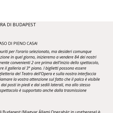
RA DI BUDAPEST
ASO DI PIENO CASA!
sauriti per l'orario selezionato, ma desideri comunque
zione in quel giorno, inizieremo a vendere 84 dei nostri
ente convenienti 2 ore prima dell'inizio dello spettacolo,
are il galleria al 3° piano. I biglietti possono essere
glietteria del Teatro dell'Opera e sulla nostra interfaccia
mare la vostra attenzione sul fatto che il palco è visibile
dai posti in piedi e dai sedili laterali, ma allo stesso
o spettacolo è supportato anche dalla trasmissione
 di Budapest (Magyar Állami Operaház in ungherese) è