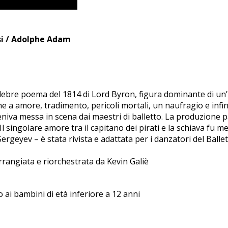
si / Adolphe Adam
elebre poema del 1814 di Lord Byron, figura dominante di un’i
he a amore, tradimento, pericoli mortali, un naufragio e infi
eniva messa in scena dai maestri di balletto. La produzione 
o. Il singolare amore tra il capitano dei pirati e la schiava f
Sergeyev – è stata rivista e adattata per i danzatori del B
rangiata e riorchestrata da Kevin Galiè
 ai bambini di età inferiore a 12 anni