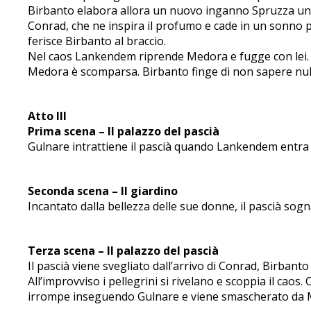
Birbanto elabora allora un nuovo inganno Spruzza un
Conrad, che ne inspira il profumo e cade in un sonno p
ferisce Birbanto al braccio.
Nel caos Lankendem riprende Medora e fugge con lei. Bi
Medora è scomparsa. Birbanto finge di non sapere null
Atto III
Prima scena – Il palazzo del pascià
Gulnare intrattiene il pascià quando Lankendem entra co
Seconda scena – Il giardino
Incantato dalla bellezza delle sue donne, il pascià sog
Terza scena – Il palazzo del pascià
Il pascià viene svegliato dall’arrivo di Conrad, Birbanto
All’improvviso i pellegrini si rivelano e scoppia il cao
irrompe inseguendo Gulnare e viene smascherato da Me