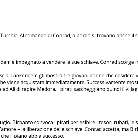
a Turchia. Al comando di Conrad, a bordo si trovano anche il 
dem è impegnato a vendere le sue schiave. Conrad scorge 
ià. Lankendem gli mostra tre giovani donne che desidera vende
che viene acquistata immediatamente. Successivamente mostr
a ad Ali di rapire Medora. I pirati saccheggiano quindi il vil
gio. Birbanto convoca i pirati per esibire i tesori rubati, 
more – la liberazione delle schiave. Conrad accetta, ma Birban
 che il piano abbia successo.