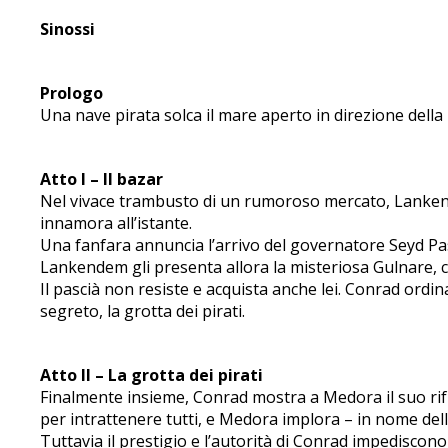
Sinossi
Prologo
Una nave pirata solca il mare aperto in direzione dell
Atto I – Il bazar
Nel vivace trambusto di un rumoroso mercato, Lanken
innamora all’istante.
Una fanfara annuncia l’arrivo del governatore Seyd Pasc
Lankendem gli presenta allora la misteriosa Gulnare, 
Il pascià non resiste e acquista anche lei. Conrad ordin
segreto, la grotta dei pirati.
Atto II – La grotta dei pirati
Finalmente insieme, Conrad mostra a Medora il suo rifu
per intrattenere tutti, e Medora implora – in nome dell’a
Tuttavia il prestigio e l’autorità di Conrad impediscono