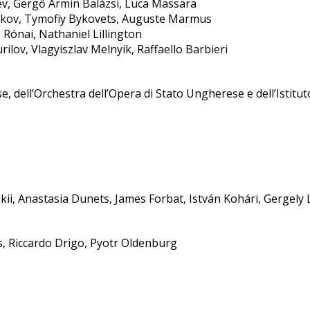
ev, Gergő Ármin Balázsi, Luca Massara
hukov, Tymofiy Bykovets, Auguste Marmus
 Rónai, Nathaniel Lillington
rilov, Vlagyiszlav Melnyik, Raffaello Barbieri
, dell’Orchestra dell’Opera di Stato Ungherese e dell’Istit
vskii, Anastasia Dunets, James Forbat, István Kohári, Gergely
, Riccardo Drigo, Pyotr Oldenburg