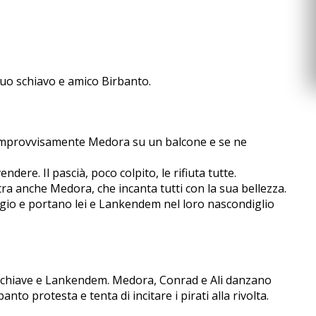
suo schiavo e amico Birbanto.
improvvisamente Medora su un balcone e se ne
re. Il pascià, poco colpito, le rifiuta tutte.
a anche Medora, che incanta tutti con la sua bellezza.
laggio e portano lei e Lankendem nel loro nascondiglio
le schiave e Lankendem. Medora, Conrad e Ali danzano
to protesta e tenta di incitare i pirati alla rivolta.