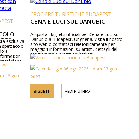
CROCIERE TURISTICHE BUDAPEST
APEST
CENA E LUCI SUL DANUBIO
ACOLO
Acquista i biglietti ufficiali per Cena e Luci sul
ETTA
Danubio a Budapest, Ungheria. Visita il nostro
esta esclusiva
sito web o contattaci telefonicamente per
n spettacolo
maggiori informazioni su artisti, dettagli del
rdo e
programma e prezzi dei biglietti.
nformazioni
Tour e crociere a Budapest
er telefono.
pest
gio 06 ago 2026 - dom 03 gen
om 03 gen
2027
BIGLIETTI
VEDI PIÙ INFO