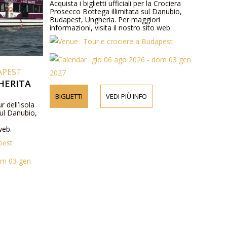
Acquista i biglietti ufficiali per la Crociera
Prosecco Bottega illimitata sul Danubio,
Budapest, Ungheria. Per maggiori
informazioni, visita il nostro sito web.
Tour e crociere a Budapest
gio 06 ago 2026 - dom 03 gen
APEST
2027
HERITA
BIGLIETTI
VEDI PIÙ INFO
ur dell’Isola
ul Danubio,
i
web.
pest
om 03 gen