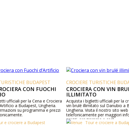
TURISTICHE BUDAPEST
CROCIERE TURISTICHE BUD
CROCIERA CON FUOCHI
CROCIERA CON VIN BRU
CIO
ILLIMITATO
etti ufficiali per la Cena e Crociera
Acquista i biglietti ufficiali per la 
Artificio a Budapest, Ungheria.
vin brulé illimitato sul Danubio a
ormazioni su programma e prezzi
Ungheria. Visita il nostro sito web
efonicamente.
telefonicamente per maggiori inf
prezzi, programma e cast.
ur e crociere a Budapest
Tour e crociere a Buda