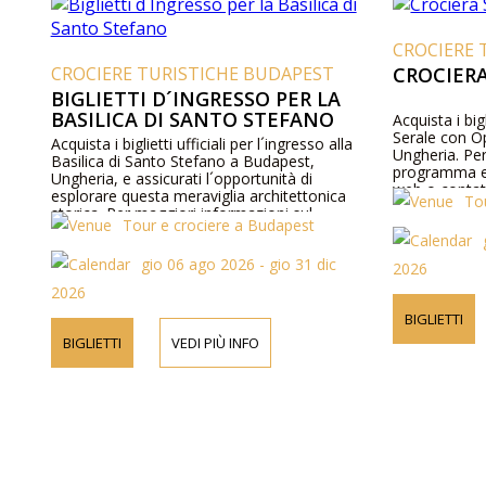
CROCIERE 
CROCIERE TURISTICHE BUDAPEST
CROCIERA
BIGLIETTI D´INGRESSO PER LA
BASILICA DI SANTO STEFANO
Acquista i big
Serale con O
Acquista i biglietti ufficiali per l´ingresso alla
Ungheria. Per
Basilica di Santo Stefano a Budapest,
programma e s
Ungheria, e assicurati l´opportunità di
web o contat
esplorare questa meraviglia architettonica
To
storica. Per maggiori informazioni sul
Tour e crociere a Budapest
programma e sui prezzi, visita il nostro sito
web o contattaci telefonicamente.
gio 06 ago 2026 - gio 31 dic
2026
2026
BIGLIETTI
BIGLIETTI
VEDI PIÙ INFO