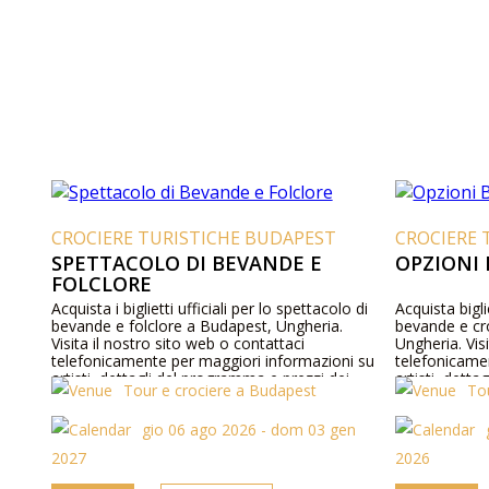
CROCIERE TURISTICHE BUDAPEST
CROCIERE 
SPETTACOLO DI BEVANDE E
OPZIONI 
FOLCLORE
Acquista i biglietti ufficiali per lo spettacolo di
Acquista biglie
bevande e folclore a Budapest, Ungheria.
bevande e cr
Visita il nostro sito web o contattaci
Ungheria. Vis
telefonicamente per maggiori informazioni su
telefonicame
artisti, dettagli del programma e prezzi dei
artisti, dett
Tour e crociere a Budapest
To
biglietti.
biglietti.
gio 06 ago 2026 - dom 03 gen
2027
2026