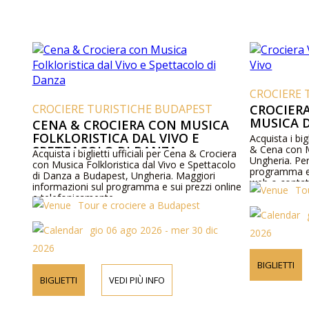
CROCIERE 
CROCIERE TURISTICHE BUDAPEST
CROCIER
MUSICA D
CENA & CROCIERA CON MUSICA
FOLKLORISTICA DAL VIVO E
Acquista i big
SPETTACOLO DI DANZA
& Cena con M
Acquista i biglietti ufficiali per Cena & Crociera
Ungheria. Per
con Musica Folkloristica dal Vivo e Spettacolo
programma e s
di Danza a Budapest, Ungheria. Maggiori
web o contat
informazioni sul programma e sui prezzi online
To
e telefonicamente.
Tour e crociere a Budapest
gio 06 ago 2026 - mer 30 dic
2026
2026
BIGLIETTI
BIGLIETTI
VEDI PIÙ INFO