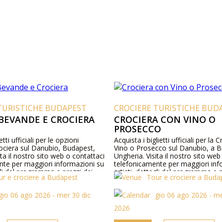
TURISTICHE BUDAPEST
CROCIERE TURISTICHE BUD
BEVANDE E CROCIERA
CROCIERA CON VINO O
PROSECCO
tti ufficiali per le opzioni
Acquista i biglietti ufficiali per la
ociera sul Danubio, Budapest,
Vino o Prosecco sul Danubio, a 
ita il nostro sito web o contattaci
Ungheria. Visita il nostro sito web
nte per maggiori informazioni su
telefonicamente per maggiori inf
agli del programma e prezzi dei
artisti, dettagli del programma e p
ur e crociere a Budapest
Tour e crociere a Buda
biglietti.
gio 06 ago 2026 - mer 30 dic
gio 06 ago 2026 - me
2026