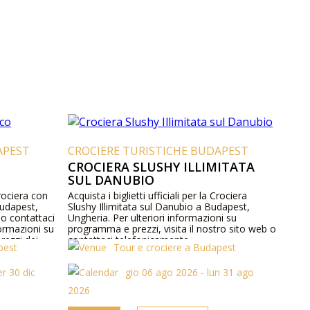
APEST
CROCIERE TURISTICHE BUDAPEST
CROCIERA SLUSHY ILLIMITATA
SUL DANUBIO
 Crociera con
Acquista i biglietti ufficiali per la Crociera
Budapest,
Slushy Illimitata sul Danubio a Budapest,
 o contattaci
Ungheria. Per ulteriori informazioni su
ormazioni su
programma e prezzi, visita il nostro sito web o
rezzi dei
contattaci telefonicamente.
pest
Tour e crociere a Budapest
r 30 dic
gio 06 ago 2026 - lun 31 ago
2026