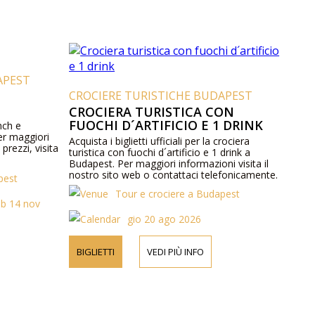
APEST
CROCIERE TURISTICHE BUDAPEST
CROCIERA TURISTICA CON
FUOCHI D´ARTIFICIO E 1 DRINK
unch e
er maggiori
Acquista i biglietti ufficiali per la crociera
prezzi, visita
turistica con fuochi d´artificio e 1 drink a
Budapest. Per maggiori informazioni visita il
nostro sito web o contattaci telefonicamente.
pest
Tour e crociere a Budapest
ab 14 nov
gio 20 ago 2026
BIGLIETTI
VEDI PIÙ INFO