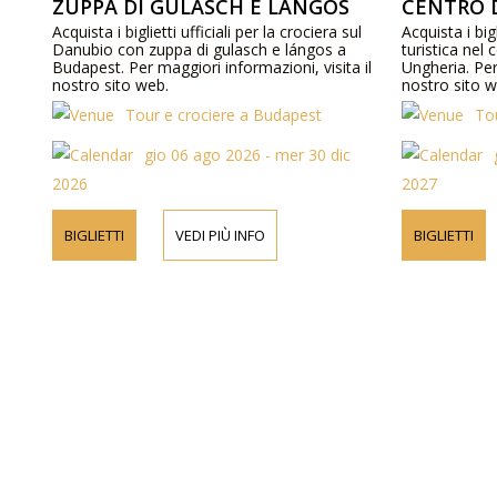
ZUPPA DI GULASCH E LÁNGOS
CENTRO 
Acquista i biglietti ufficiali per la crociera sul
Acquista i bigl
Danubio con zuppa di gulasch e lángos a
turistica nel
Budapest. Per maggiori informazioni, visita il
Ungheria. Per
nostro sito web.
nostro sito w
Tour e crociere a Budapest
To
gio 06 ago 2026 - mer 30 dic
2026
2027
BIGLIETTI
VEDI PIÙ INFO
BIGLIETTI