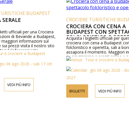
TURISTICHE BUDAPEST
 SERALE
CROCIERE TURISTICHE BUD
CROCIERA CON CENA A
BUDAPEST CON SPETT
lietti ufficiali per una Crociera
pzioni di Bevande a Budapest,
FOLCLORISTICO E OPER
Acquista i biglietti ufficiali per qu
 maggiori informazioni sul
crociera con cena a Budapest co
ui prezzi visita il nostro sito
folcloristico e operetta, sali a bo
taci telefonicamente.
assapora il momento. Maggiori i
ur e crociere a Budapest
su programma e prezzi online e p
Tour e crociere a Buda
gio 06 ago 2026 - sab 17 ott
gio 06 ago 2026 - d
2027
VEDI PIÙ INFO
BIGLIETTI
VEDI PIÙ INFO