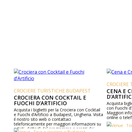
CROCIERE 
CROCIERE TURISTICHE BUDAPEST
CENA E 
D’ARTIFI
CROCIERA CON COCKTAIL E
FUOCHI D’ARTIFICIO
Acquista bigli
con Fuochi d’
Acquista i biglietti per la Crociera con Cocktail
Maggiori inf
e Fuochi d’Artificio a Budapest, Ungheria. Visita
online o tel
il nostro sito web o contattaci
telefonicamente per maggiori informazioni su
To
artisti, dettagli del programma e prezzi dei
Tour e crociere a Budapest