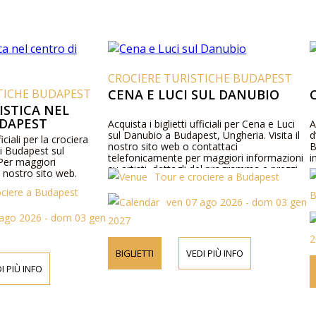
CROCIERE TURISTICHE BUDAPEST
TICHE BUDAPEST
CENA E LUCI SUL DANUBIO
ISTICA NEL
UDAPEST
Acquista i biglietti ufficiali per Cena e Luci
A
sul Danubio a Budapest, Ungheria. Visita il
d
ficiali per la crociera
nostro sito web o contattaci
B
di Budapest sul
telefonicamente per maggiori informazioni
i
Per maggiori
su artisti, dettagli del programma e prezzi
il nostro sito web.
Tour e crociere a Budapest
dei biglietti.
ociere a Budapest
B
ven 07 ago 2026 - dom 03 gen
 ago 2026 - dom 03 gen
2027
2
BIGLIETTI
VEDI PIÙ INFO
I PIÙ INFO