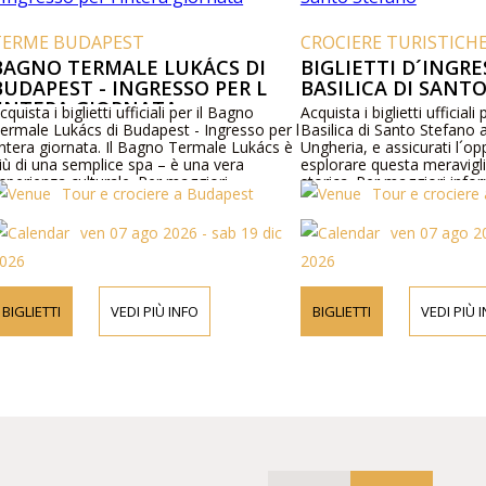
TERME BUDAPEST
CROCIERE TURISTICH
BAGNO TERMALE LUKÁCS DI
BIGLIETTI D´INGRE
BUDAPEST - INGRESSO PER L
BASILICA DI SANT
´INTERA GIORNATA
cquista i biglietti ufficiali per il Bagno
Acquista i biglietti ufficiali
ermale Lukács di Budapest - Ingresso per l
Basilica di Santo Stefano 
intera giornata. Il Bagno Termale Lukács è
Ungheria, e assicurati l´op
iù di una semplice spa – è una vera
esplorare questa meravigli
sperienza culturale. Per maggiori
storica. Per maggiori info
Tour e crociere a Budapest
Tour e crociere
nformazioni sul programma e sui prezzi
programma e sui prezzi, vis
isita il nostro sito web o contattaci
web o contattaci telefoni
ven 07 ago 2026 - sab 19 dic
ven 07 ago 20
elefonicamente.
026
2026
BIGLIETTI
VEDI PIÙ INFO
BIGLIETTI
VEDI PIÙ 