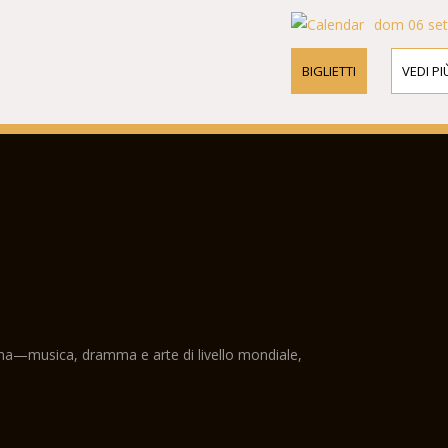
dom 06 set
BIGLIETTI
VEDI PI
ama—musica, dramma e arte di livello mondiale,