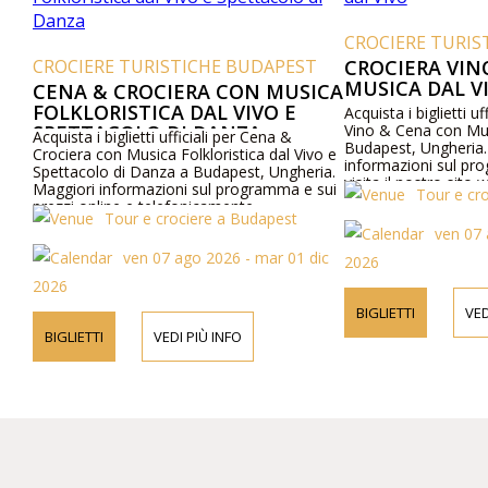
CROCIERE TURIS
CROCIERE TURISTICHE BUDAPEST
CROCIERA VIN
MUSICA DAL V
CENA & CROCIERA CON MUSICA
FOLKLORISTICA DAL VIVO E
Acquista i biglietti uf
SPETTACOLO DI DANZA
Vino & Cena con Mus
Acquista i biglietti ufficiali per Cena &
Budapest, Ungheria.
Crociera con Musica Folkloristica dal Vivo e
informazioni sul pro
Spettacolo di Danza a Budapest, Ungheria.
visita il nostro sito
Maggiori informazioni sul programma e sui
Tour e cr
telefonicamente.
prezzi online e telefonicamente.
Tour e crociere a Budapest
ven 07 
ven 07 ago 2026 - mar 01 dic
2026
2026
BIGLIETTI
VED
BIGLIETTI
VEDI PIÙ INFO