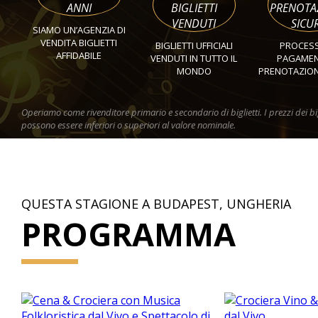
ANNI
BIGLIETTI
PRENOTA
VENDUTI
SICU
SIAMO UN’AGENZIA DI
VENDITA BIGLIETTI
BIGLIETTI UFFICIALI
PROCESS
AFFIDABILE
VENDUTI IN TUTTO IL
PAGAMEN
MONDO
PRENOTAZION
Operiamo come rivenditore primario e secondario di biglietti. I prezzi dei big
possono essere inferiori o superiori al valore nominale.
QUESTA STAGIONE A BUDAPEST, UNGHERIA
PROGRAMMA