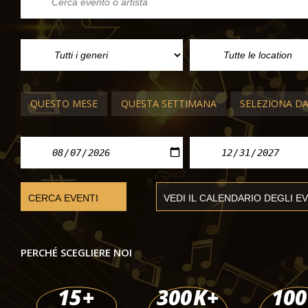
QUESTO MESE
QUESTA SETTIMANA
SELEZIONA D
CONCERTI CLASSICI BUDAPEST
Vivaldi, Le Quattro Stagioni
Chiesa di San Michele, Budapest
sab 08 ago 2026 - mer 30 dic 2026
PERCHÉ SCEGLIERE NOI
15
+
300
K+
100