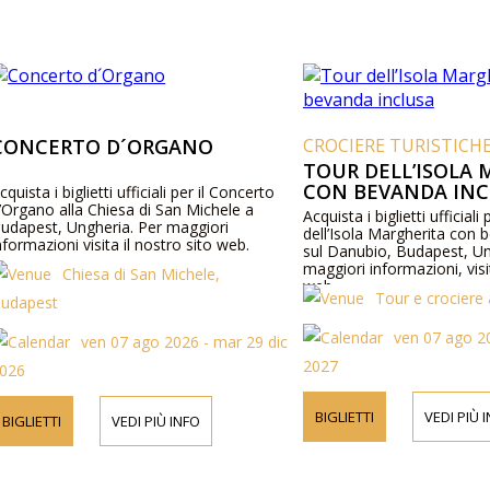
CONCERTO D´ORGANO
CROCIERE TURISTICH
TOUR DELL’ISOLA
CON BEVANDA INC
cquista i biglietti ufficiali per il Concerto
’Organo alla Chiesa di San Michele a
Acquista i biglietti ufficiali 
udapest, Ungheria. Per maggiori
dell’Isola Margherita con 
nformazioni visita il nostro sito web.
sul Danubio, Budapest, Un
maggiori informazioni, visit
Chiesa di San Michele,
web.
Tour e crociere
udapest
ven 07 ago 2
ven 07 ago 2026 - mar 29 dic
2027
026
BIGLIETTI
VEDI PIÙ 
BIGLIETTI
VEDI PIÙ INFO