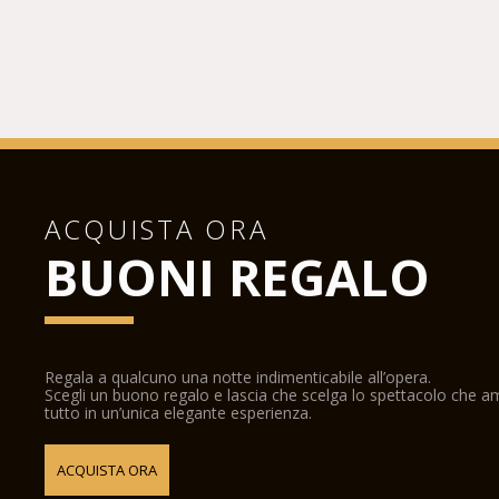
ACQUISTA ORA
BUONI REGALO
Regala a qualcuno una notte indimenticabile all’opera.
Scegli un buono regalo e lascia che scelga lo spettacolo che 
tutto in un’unica elegante esperienza.
ACQUISTA ORA