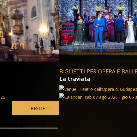
TO BUDAPEST
BIGLIETTI PER OPERA E BAL
Tosca Versione in concerto
Teatro dell'Opera di Budapes
027
sab 08 ago 2026 - gio 05
BIGLIETTI