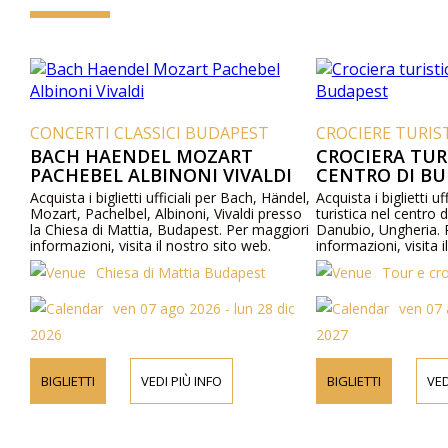
CONCERTI CLASSICI BUDAPEST
CROCIERE TURIS
BACH HAENDEL MOZART
CROCIERA TUR
PACHEBEL ALBINONI VIVALDI
CENTRO DI B
Acquista i biglietti ufficiali per Bach, Händel,
Acquista i biglietti uf
Mozart, Pachelbel, Albinoni, Vivaldi presso
turistica nel centro 
la Chiesa di Mattia, Budapest. Per maggiori
Danubio, Ungheria. 
informazioni, visita il nostro sito web.
informazioni, visita 
Chiesa di Mattia Budapest
Tour e cr
ven 07 ago 2026 - lun 28 dic
ven 07
2026
2027
BIGLIETTI
VEDI PIÙ INFO
BIGLIETTI
VED