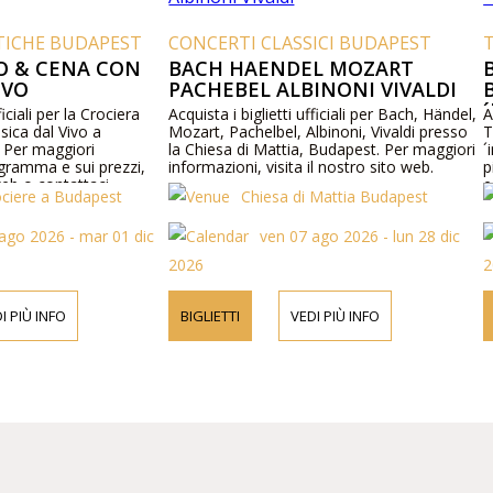
TICHE BUDAPEST
CONCERTI CLASSICI BUDAPEST
O & CENA CON
BACH HAENDEL MOZART
IVO
PACHEBEL ALBINONI VIVALDI
ficiali per la Crociera
Acquista i biglietti ufficiali per Bach, Händel,
A
ica dal Vivo a
Mozart, Pachelbel, Albinoni, Vivaldi presso
T
 Per maggiori
la Chiesa di Mattia, Budapest. Per maggiori
´
gramma e sui prezzi,
informazioni, visita il nostro sito web.
p
 web o contattaci
e
ociere a Budapest
Chiesa di Mattia Budapest
i
v
ago 2026 - mar 01 dic
ven 07 ago 2026 - lun 28 dic
t
2026
2
I PIÙ INFO
BIGLIETTI
VEDI PIÙ INFO