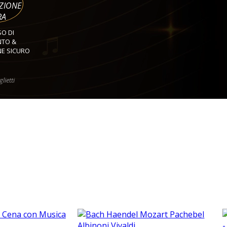
ZIONE
RA
O DI
TO &
E SICURO
lietti