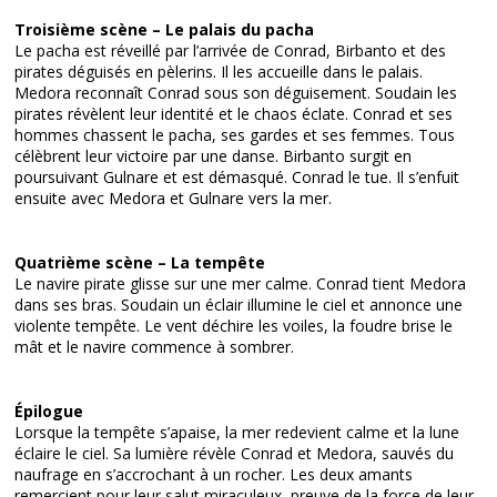
Troisième scène – Le palais du pacha
Le pacha est réveillé par l’arrivée de Conrad, Birbanto et des
pirates déguisés en pèlerins. Il les accueille dans le palais.
Medora reconnaît Conrad sous son déguisement. Soudain les
pirates révèlent leur identité et le chaos éclate. Conrad et ses
hommes chassent le pacha, ses gardes et ses femmes. Tous
célèbrent leur victoire par une danse. Birbanto surgit en
poursuivant Gulnare et est démasqué. Conrad le tue. Il s’enfuit
ensuite avec Medora et Gulnare vers la mer.
Quatrième scène – La tempête
Le navire pirate glisse sur une mer calme. Conrad tient Medora
dans ses bras. Soudain un éclair illumine le ciel et annonce une
violente tempête. Le vent déchire les voiles, la foudre brise le
mât et le navire commence à sombrer.
Épilogue
Lorsque la tempête s’apaise, la mer redevient calme et la lune
éclaire le ciel. Sa lumière révèle Conrad et Medora, sauvés du
naufrage en s’accrochant à un rocher. Les deux amants
remercient pour leur salut miraculeux, preuve de la force de leur