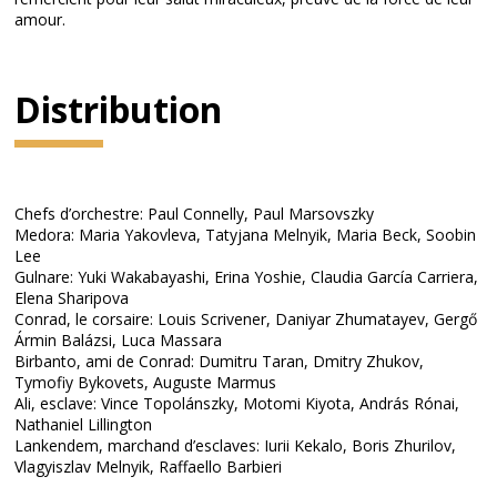
amour.
Distribution
Chefs d’orchestre: Paul Connelly, Paul Marsovszky
Medora: Maria Yakovleva, Tatyjana Melnyik, Maria Beck, Soobin
Lee
Gulnare: Yuki Wakabayashi, Erina Yoshie, Claudia García Carriera,
Elena Sharipova
Conrad, le corsaire: Louis Scrivener, Daniyar Zhumatayev, Gergő
Ármin Balázsi, Luca Massara
Birbanto, ami de Conrad: Dumitru Taran, Dmitry Zhukov,
Tymofiy Bykovets, Auguste Marmus
Ali, esclave: Vince Topolánszky, Motomi Kiyota, András Rónai,
Nathaniel Lillington
Lankendem, marchand d’esclaves: Iurii Kekalo, Boris Zhurilov,
Vlagyiszlav Melnyik, Raffaello Barbieri