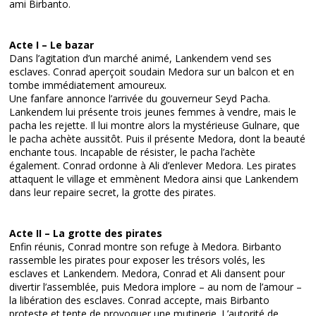
ami Birbanto.
Acte I – Le bazar
Dans l’agitation d’un marché animé, Lankendem vend ses
esclaves. Conrad aperçoit soudain Medora sur un balcon et en
tombe immédiatement amoureux.
Une fanfare annonce l’arrivée du gouverneur Seyd Pacha.
Lankendem lui présente trois jeunes femmes à vendre, mais le
pacha les rejette. Il lui montre alors la mystérieuse Gulnare, que
le pacha achète aussitôt. Puis il présente Medora, dont la beauté
enchante tous. Incapable de résister, le pacha l’achète
également. Conrad ordonne à Ali d’enlever Medora. Les pirates
attaquent le village et emmènent Medora ainsi que Lankendem
dans leur repaire secret, la grotte des pirates.
Acte II – La grotte des pirates
Enfin réunis, Conrad montre son refuge à Medora. Birbanto
rassemble les pirates pour exposer les trésors volés, les
esclaves et Lankendem. Medora, Conrad et Ali dansent pour
divertir l’assemblée, puis Medora implore – au nom de l’amour –
la libération des esclaves. Conrad accepte, mais Birbanto
proteste et tente de provoquer une mutinerie. L’autorité de