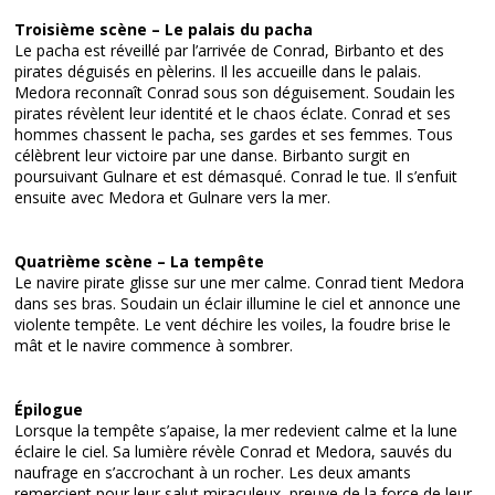
Troisième scène – Le palais du pacha
Le pacha est réveillé par l’arrivée de Conrad, Birbanto et des
pirates déguisés en pèlerins. Il les accueille dans le palais.
Medora reconnaît Conrad sous son déguisement. Soudain les
pirates révèlent leur identité et le chaos éclate. Conrad et ses
hommes chassent le pacha, ses gardes et ses femmes. Tous
célèbrent leur victoire par une danse. Birbanto surgit en
poursuivant Gulnare et est démasqué. Conrad le tue. Il s’enfuit
ensuite avec Medora et Gulnare vers la mer.
Quatrième scène – La tempête
Le navire pirate glisse sur une mer calme. Conrad tient Medora
dans ses bras. Soudain un éclair illumine le ciel et annonce une
violente tempête. Le vent déchire les voiles, la foudre brise le
mât et le navire commence à sombrer.
Épilogue
Lorsque la tempête s’apaise, la mer redevient calme et la lune
éclaire le ciel. Sa lumière révèle Conrad et Medora, sauvés du
naufrage en s’accrochant à un rocher. Les deux amants
remercient pour leur salut miraculeux, preuve de la force de leur