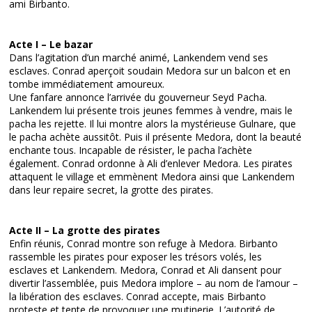
ami Birbanto.
Acte I – Le bazar
Dans l’agitation d’un marché animé, Lankendem vend ses
esclaves. Conrad aperçoit soudain Medora sur un balcon et en
tombe immédiatement amoureux.
Une fanfare annonce l’arrivée du gouverneur Seyd Pacha.
Lankendem lui présente trois jeunes femmes à vendre, mais le
pacha les rejette. Il lui montre alors la mystérieuse Gulnare, que
le pacha achète aussitôt. Puis il présente Medora, dont la beauté
enchante tous. Incapable de résister, le pacha l’achète
également. Conrad ordonne à Ali d’enlever Medora. Les pirates
attaquent le village et emmènent Medora ainsi que Lankendem
dans leur repaire secret, la grotte des pirates.
Acte II – La grotte des pirates
Enfin réunis, Conrad montre son refuge à Medora. Birbanto
rassemble les pirates pour exposer les trésors volés, les
esclaves et Lankendem. Medora, Conrad et Ali dansent pour
divertir l’assemblée, puis Medora implore – au nom de l’amour –
la libération des esclaves. Conrad accepte, mais Birbanto
proteste et tente de provoquer une mutinerie. L’autorité de