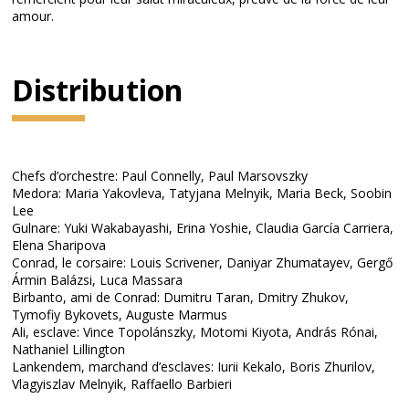
amour.
Distribution
Chefs d’orchestre: Paul Connelly, Paul Marsovszky
Medora: Maria Yakovleva, Tatyjana Melnyik, Maria Beck, Soobin
Lee
Gulnare: Yuki Wakabayashi, Erina Yoshie, Claudia García Carriera,
Elena Sharipova
Conrad, le corsaire: Louis Scrivener, Daniyar Zhumatayev, Gergő
Ármin Balázsi, Luca Massara
Birbanto, ami de Conrad: Dumitru Taran, Dmitry Zhukov,
Tymofiy Bykovets, Auguste Marmus
Ali, esclave: Vince Topolánszky, Motomi Kiyota, András Rónai,
Nathaniel Lillington
Lankendem, marchand d’esclaves: Iurii Kekalo, Boris Zhurilov,
Vlagyiszlav Melnyik, Raffaello Barbieri