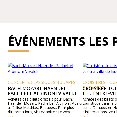
ÉVÉNEMENTS LES 
CONCERTS CLASSIQUES BUDAPEST
CROISIÈRES TOURI
BACH MOZART HAENDEL
BUDAPEST
CROISIÈRE TOUR
PACHEBEL ALBINONI VIVALDI
LE CENTRE-VILL
Achetez des billets officiels pour Bach,
Achetez des billets offic
Haendel, Mozart, Pachelbel, Albinoni, Vivaldi
touristique dans le cen
à l’église Matthias, Budapest. Pour plus
sur le Danube, en Hong
d’informations, visitez notre site web.
d’informations, veuillez 
web.