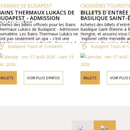
S DE BUDAPEST
CROISIÈRES TOURISTIQUES
 THERMAUX LUKÁCS DE
BUDAPEST
BILLETS D´ENTRÉE POUR
EST - ADMISSION
BASILIQUE SAINT-ÉTIEN
ALIÈRE
es billets officiels pour les Bains
Achetez des billets d´entrée officie
 Lukács de Budapest - Admission
Basilique Saint-Étienne à Budapest
ère. Les Bains Thermaux Lukács ne
Hongrie, et assurez-vous l´opportu
seulement un spa – c’est une
´explorer cette merveille architect
 expérience culturelle. Pour plus d
historique. Pour plus d´information
apest Tours et Croisières
Budapest Tours et Croisière
ions sur le programme et les prix,
programme et les prix, veuillez vis
visiter notre site web ou nous
site web ou nous contacter par té
ven. 07 août 2026 - sam. 19
ven. 07 août 2026 - je
 par téléphone.
6
2026
VOIR PLUS D’INFOS
BILLETS
VOIR PLUS D’INFOS