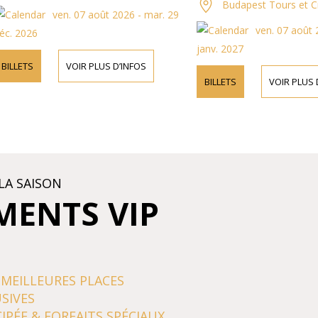
Budapest Tours et Croi
ven. 07 août 2026 - mar. 29
ven. 07 août 202
. 2026
janv. 2027
LLETS
VOIR PLUS D’INFOS
BILLETS
VOIR PLUS D’I
LA SAISON
MENTS VIP
 MEILLEURES PLACES
SIVES
IPÉE & FORFAITS SPÉCIAUX