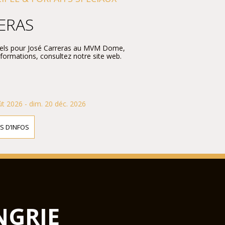
ERAS
iciels pour José Carreras au MVM Dome,
nformations, consultez notre site web.
t 2026 - dim. 20 déc. 2026
S D’INFOS
NGRIE