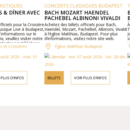
UES
CONCERTS CLASSIQUES BUDAPEST
THERME
ÎNER AVEC
BACH MOZART HAENDEL
BAINS
PACHEBEL ALBINONI VIVALDI
BUDAP
JOURN
pour la Croisière
Achetez des billets officiels pour Bach,
Achetez d
ive à Budapest,
Haendel, Mozart, Pachelbel, Albinoni, Vivaldi
Thermaux
tions sur le
à l’église Matthias, Budapest. Pour plus
Journali
ez visiter notre
d’informations, visitez notre site web.
sont pas 
par téléphone.
véritable
isières
Église Matthias Budapest
Bud
´informat
veuillez 
26 - mar. 01
ven. 07 août 2026 - lun. 28 déc.
contacter
2026
déc. 202
INFOS
BILLETS
VOIR PLUS D’INFOS
BILLETS