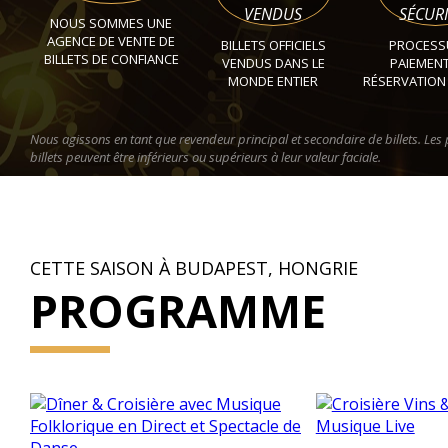
VENDUS
SÉCURI
NOUS SOMMES UNE
AGENCE DE VENTE DE
BILLETS OFFICIELS
PROCESS
BILLETS DE CONFIANCE
VENDUS DANS LE
PAIEMENT
MONDE ENTIER
RÉSERVATION
Nous agissons en tant que revendeur principal et secondaire de billets. Les 
billets peuvent être inférieurs ou supérieurs à leur valeur faciale.
CETTE SAISON À BUDAPEST, HONGRIE
PROGRAMME