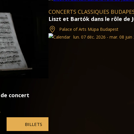
T
CONCERTS CLASSIQUES BUD
Judith, Anna Netrebko
Mozart, Così fan tutte, Enc
Palace of Arts Müpa Budapest
 2027
lun. 05 oct. 2026 - mar. 08
BILLETS