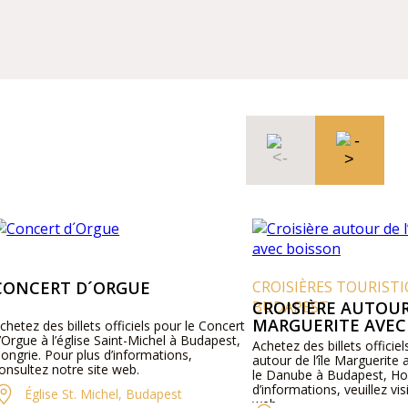
NCERT D´ORGUE
CROISIÈRES TOURISTIQ
BUDAPEST
CROISIÈRE AUTOUR DE
MARGUERITE AVEC B
tez des billets officiels pour le Concert
gue à l’église Saint-Michel à Budapest,
Achetez des billets officiels p
rie. Pour plus d’informations,
autour de l’île Marguerite av
ultez notre site web.
le Danube à Budapest, Hongr
d’informations, veuillez visite
Église St. Michel, Budapest
web.