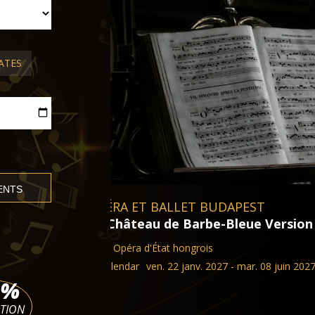
CONCERTS CLASSIQUES BUDAPES
Liszt et Bartók dans le rôle de 
ATES
Palace of Arts Müpa Budapest
lun. 07 déc. 2026 - mar. 08 juin
de concert
%
BILLETS
ATION