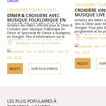
CROISIÈRES TOURISTIQ
OISIÈRES TOURISTIQUES
BUDAPEST
CROISIÈRE VINS & D
MUSIQUE LIVE
DAPEST
NER & CROISIÈRE AVEC
USIQUE FOLKLORIQUE EN
Achetez des billets officiels 
RECT ET SPECTACLE DE
Vins & Dîner avec Musique L
etez des billets officiels pour le Dîner &
Hongrie. Pour plus d´informa
ANSE
isière avec Musique Folklorique en
programme et les prix, veuill
ect et Spectacle de Danse à Budapest,
site web ou nous contacter 
Hongrie. Plus d´informations sur le
Budapest Tours et Cro
gramme et les prix en ligne et par
Budapest Tours et Croisières
éphone.
ven. 07 août 20
ven. 07 août 2026 - mar. 01
déc. 2026
. 2026
BILLETS
VOIR PLUS D’
ILLETS
VOIR PLUS D’INFOS
LES PLUS POPULAIRES À