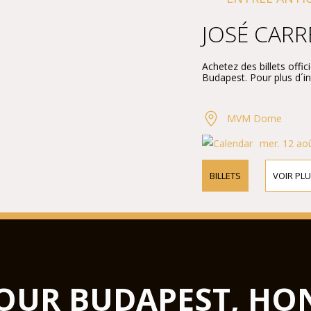
JOSÉ CARR
Achetez des billets off
Budapest. Pour plus d´i
MVM Dome
mer. 12 aoû
BILLETS
VOIR PLU
OUR BUDAPEST, HO