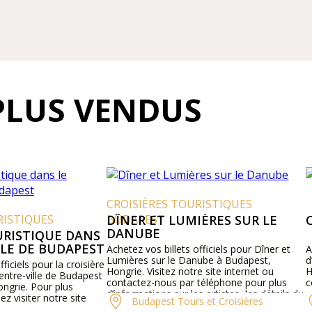
PLUS VENDUS
CROISIÈRES TOURISTIQUES
STIQUES
BUDAPEST
DÎNER ET LUMIÈRES SUR LE
CO
DANUBE
ISTIQUE DANS
E DE BUDAPEST
Achetez vos billets officiels pour Dîner et
Ache
Lumières sur le Danube à Budapest,
d’Or
iels pour la croisière
Hongrie. Visitez notre site internet ou
Hong
tre-ville de Budapest
contactez-nous par téléphone pour plus
cons
rie. Pour plus
d’informations sur les artistes, les détails du
visiter notre site
Budapest Tours et Croisières
programme et les prix des billets.