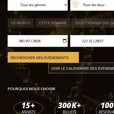
CE MOIS-CI
CETTE SEMAINE
SÉLECTIONNER DES D
OPÉRA ET BALLET BUDAPEST
Le Château de Barbe-Bleue Version 
POURQUOI NOUS CHOISIR
Opéra d'État hongrois
ven. 22 janv. 2027 - mar. 08 juin 2027
15
+
300
K+
100
ANNÉES
BILLETS
RÉSERV