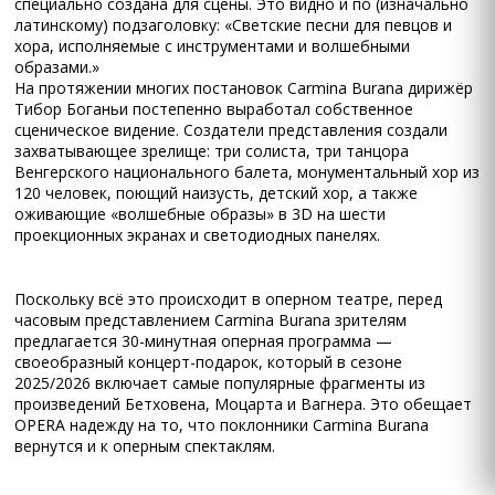
специально создана для сцены. Это видно и по (изначально
латинскому) подзаголовку: «Светские песни для певцов и
хора, исполняемые с инструментами и волшебными
образами.»
На протяжении многих постановок Carmina Burana дирижёр
Тибор Боганьи постепенно выработал собственное
сценическое видение. Создатели представления создали
захватывающее зрелище: три солиста, три танцора
Венгерского национального балета, монументальный хор из
120 человек, поющий наизусть, детский хор, а также
оживающие «волшебные образы» в 3D на шести
проекционных экранах и светодиодных панелях.
Поскольку всё это происходит в оперном театре, перед
часовым представлением Carmina Burana зрителям
предлагается 30-минутная оперная программа —
своеобразный концерт-подарок, который в сезоне
2025/2026 включает самые популярные фрагменты из
произведений Бетховена, Моцарта и Вагнера. Это обещает
OPERA надежду на то, что поклонники Carmina Burana
вернутся и к оперным спектаклям.