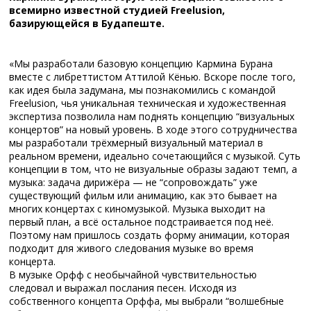
всемирно известной студией Freelusion,
базирующейся в Будапеште.
«Мы разработали базовую концепцию Кармина Бурана
вместе с либреттистом Аттилой Кёнью. Вскоре после того,
как идея была задумана, мы познакомились с командой
Freelusion, чья уникальная техническая и художественная
экспертиза позволила нам поднять концепцию “визуальных
концертов” на новый уровень. В ходе этого сотрудничества
мы разработали трёхмерный визуальный материал в
реальном времени, идеально сочетающийся с музыкой. Суть
концепции в том, что не визуальные образы задают темп, а
музыка: задача дирижёра — не “сопровождать” уже
существующий фильм или анимацию, как это бывает на
многих концертах с киномузыкой. Музыка выходит на
первый план, а всё остальное подстраивается под неё.
Поэтому нам пришлось создать форму анимации, которая
подходит для живого следования музыке во время
концерта.
В музыке Орфф с необычайной чувствительностью
следовал и выражал послания песен. Исходя из
собственного концепта Орффа, мы выбрали “волшебные