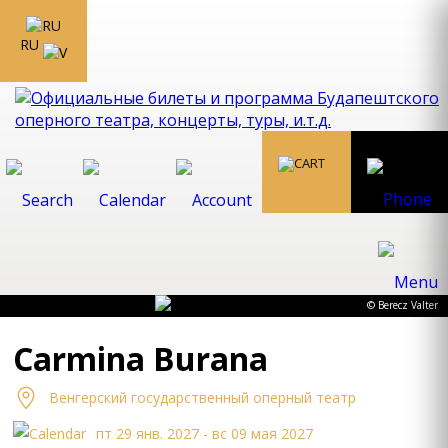
RU
© Berecz Valter
Carmina Burana
Bенгеpский госудаpственный опеpный театp
пт 29 янв. 2027 - вс 09 мая 2027