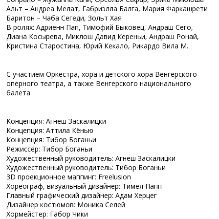
Альт – Андреа Мелат, Габриэлла Балга, Мария Фаркашрети
Баритон – Чаба Сегеди, Зольт Хая
В ролях: Адриенн Пап, Тимофий Быковец, Андраш Сего,
Диана Косырева, Миклош Давид Кереньи, Андраш Ронай,
Кристина Старостина, Юрий Кекало, Рикардо Вила М.
С участием Оркестра, хора и детского хора Венгерского
оперного театра, а также Венгерского национального
балета
Концепция: Агнеш Заскалицки
Концепция: Аттила Кёнью
Концепция: Тибор Боганьи
Режиссёр: Тибор Боганьи
Художественный руководитель: Агнеш Заскалицки
Художественный руководитель: Тибор Боганьи
3D проекционное маппинг: Freelusion
Хореограф, визуальный дизайнер: Тимея Папп
Главный графический дизайнер: Адам Херцег
Дизайнер костюмов: Моника Селей
Хормейстер: Габор Чики