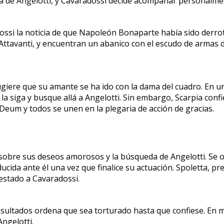
a de Angelotti, y Cavaradossi decide acompañar personalmen
ossi la noticia de que Napoleón Bonaparte había sido derrota
os Attavanti, y encuentran un abanico con el escudo de armas d
iere que su amante se ha ido con la dama del cuadro. En un 
a siga y busque allá a Angelotti. Sin embargo, Scarpia conf
Deum y todos se unen en la plegaria de acción de gracias.
 sobre sus deseos amorosos y la búsqueda de Angelotti. Se oy
cida ante él una vez que finalice su actuación. Spoletta, p
estado a Cavaradossi.
sultados ordena que sea torturado hasta que confiese. En me
Angelotti.