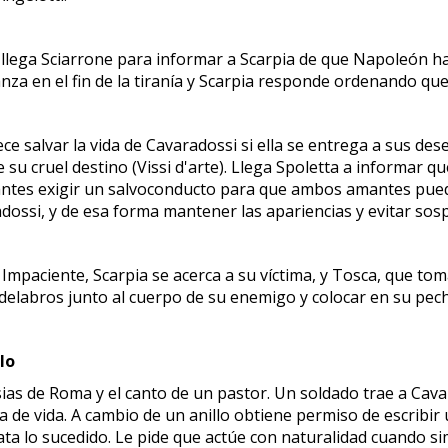
llega Sciarrone para informar a Scarpia de que Napoleón habí
za en el fin de la tiranía y Scarpia responde ordenando que 
frece salvar la vida de Cavaradossi si ella se entrega a sus d
u cruel destino (Vissi d'arte). Llega Spoletta a informar qu
 antes exigir un salvoconducto para que ambos amantes pueda
adossi, y de esa forma mantener las apariencias y evitar so
 Impaciente, Scarpia se acerca a su víctima, y Tosca, que tom
elabros junto al cuerpo de su enemigo y colocar en su pecho
lo
as de Roma y el canto de un pastor. Un soldado trae a Cavar
 de vida. A cambio de un anillo obtiene permiso de escribir 
ata lo sucedido. Le pide que actúe con naturalidad cuando simu