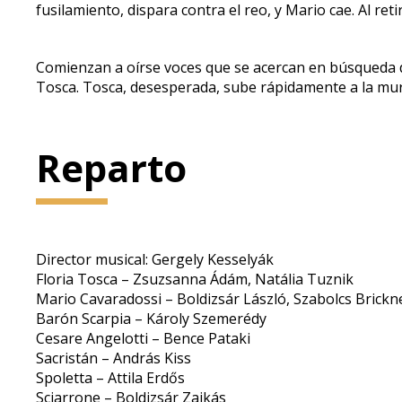
fusilamiento, dispara contra el reo, y Mario cae. Al r
Comienzan a oírse voces que se acercan en búsqueda d
Tosca. Tosca, desesperada, sube rápidamente a la muralla
Reparto
Director musical: Gergely Kesselyák
Floria Tosca – Zsuzsanna Ádám, Natália Tuznik
Mario Cavaradossi – Boldizsár László, Szabolcs Brickn
Barón Scarpia – Károly Szemerédy
Cesare Angelotti – Bence Pataki
Sacristán – András Kiss
Spoletta – Attila Erdős
Sciarrone – Boldizsár Zajkás