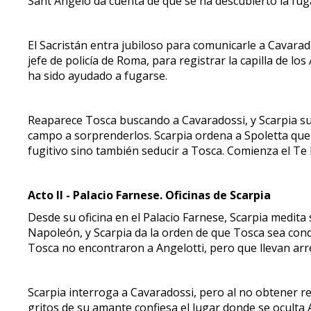
Sant'Angelo da cuenta de que se ha descubierto la fug
El Sacristán entra jubiloso para comunicarle a Cavarad
jefe de policía de Roma, para registrar la capilla de l
ha sido ayudado a fugarse.
Reaparece Tosca buscando a Cavaradossi, y Scarpia sug
campo a sorprenderlos. Scarpia ordena a Spoletta que l
fugitivo sino también seducir a Tosca. Comienza el Te 
Acto II - Palacio Farnese. Oficinas de Scarpia
Desde su oficina en el Palacio Farnese, Scarpia medita
Napoleón, y Scarpia da la orden de que Tosca sea condu
Tosca no encontraron a Angelotti, pero que llevan arr
Scarpia interroga a Cavaradossi, pero al no obtener re
gritos de su amante confiesa el lugar donde se oculta 